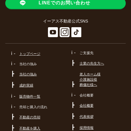
LINEでのお問い合わせ
イーアス不動産公式SNS
i -
i -
ご支援先
トップページ
┣
i -
士業の先生方へ
当社の強み
┣
当社の強み
老人ホーム様
介護施設様
┣
┣
葬儀社様へ
成約実績
i -
会社概要
i -
販売物件一覧
┣
会社概要
i -
売却と購入の流れ
┣
┣
代表挨拶
不動産の売却
┣
┣
採用情報
不動産を購入