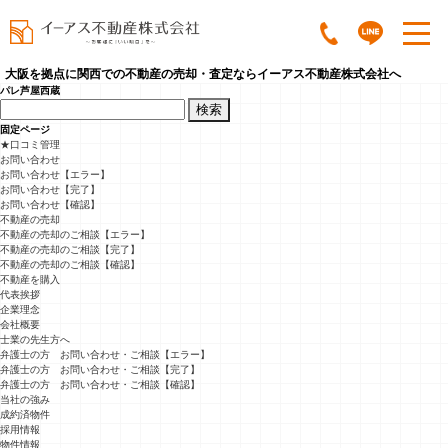
大阪を拠点に関西での不動産の売却・査定ならイーアス不動産株式会社へ
パレ芦屋西蔵
検
索:
固定ページ
★口コミ管理
お問い合わせ
お問い合わせ【エラー】
お問い合わせ【完了】
お問い合わせ【確認】
不動産の売却
不動産の売却のご相談【エラー】
不動産の売却のご相談【完了】
不動産の売却のご相談【確認】
不動産を購入
代表挨拶
企業理念
会社概要
士業の先生方へ
弁護士の方 お問い合わせ・ご相談【エラー】
弁護士の方 お問い合わせ・ご相談【完了】
弁護士の方 お問い合わせ・ご相談【確認】
当社の強み
成約済物件
採用情報
物件情報