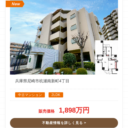
安元俊治
1 件のクチコミ ・ 0 枚の写真
14 週間前
お世話になりました。他社に売却を依頼していましたが、3か
月で案内が1件しかなく困っていました。そんな時に一括査定
でイーアス不動産の太田くんと出会い売却をお願いしました。
よく動いてくれて、何件もお客さんを案内してもらい、無事に
売却することができました。太田くんは人柄も良く、とても話
しやすい方です。ぽっちゃりの人に悪い人はいないですね。あ
りがとうございました。
兵庫県尼崎市杭瀬南新町4丁目
Akeming
2 件のクチコミ ・ 0 枚の写真
中古マンション
2LDK
39 週間前
1,898万円
この度は人生の節目に福川さんはじめ、御社にご縁が繋がり本
販売価格
当に感謝しております。
不動産情報を詳しく見る >
分譲マンションを売却希望で色々リサーチをしていたところ、