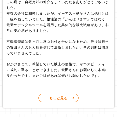
この度は、自宅売却の仲介をしていただきありがとうございま
した。
複数の会社に相談しましたが、イーアス不動産さんは他社とは
一線を画していました。根性論の「がんばります」ではなく、
最新のデジタルツールを活用した具体的な販売戦略があり、非
常に安心感がありました。
不動産売却は数ヶ月に及ぶお付き合いになるため、最後は担当
の安田さんのお人柄を信じて決断しましたが、その判断は間違
っていませんでした。
おかげさまで、希望していた以上の価格で、かつスピーディー
に成約に至ることができました。安田さんにお願いして本当に
良かったです。またご縁があればぜひお願いしたいです。
KAZU
もっと見る
3 件のクチコミ ・ 0 枚の写真
9 週間前
真面目な感じでは書けないのでスンマセン