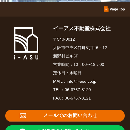
東大阪市小阪本町2丁目 戸建
売主様より売却依頼をいただきました。
Page Top
大阪府東大阪市の戸建売却はイーアス不動産にお任せください。
イーアス不動産株式会社
2026.07.11
〒540-0012
【成約御礼】メゾン門戸
大阪市中央区谷町5丁目6－12
この度もたくさんのお問い合わせをいただきありがとうございました。
新野村ビル5F
関西一円、マンション売却はイーアス不動産にお任せください。
営業時間：10：00〜19：00
定休日：水曜日
2026.07.10
MAIL：
info@i-asu.co.jp
シャルマンフジビルト・モアー勝山
TEL：
06-6767-8120
売主様より専任にて売却依頼をいただきました。
FAX：06-6767-8121
大阪市生野区のマンション売却はイーアス不動産にお任せください。
メールでのお問い合わせ
2026.07.10
【成約御礼】淀川パークハウス
この度もたくさんのお問い合わせをいただきありがとうございました。