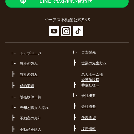
LINEでのお問い合わせ
大阪市旭区のマンション売却はイーアス不動産にお任せください。
イーアス不動産公式SNS
2026.07.07
【成約御礼】大阪市鶴見区浜３丁目 戸建
この度もたくさんのお問い合わせをいただきありがとうございました。
i -
i -
ご支援先
トップページ
大阪市鶴見区の戸建売却はイーアス不動産にお任せください。
┣
i -
士業の先生方へ
当社の強み
2026.07.05
┣
当社の強み
老人ホーム様
【成約御礼】リバーガーデンこのはな
介護施設様
この度もたくさんのお問い合わせをいただきありがとうございました。
┣
┣
葬儀社様へ
成約実績
i -
大阪市此花区のマンション売却はイーアス不動産にお任せください。
会社概要
i -
販売物件一覧
┣
会社概要
i -
売却と購入の流れ
2026.07.05
┣
┣
【成約御礼】クレイドル谷町
代表挨拶
不動産の売却
この度もたくさんのお問い合わせをいただきありがとうございました。
┣
┣
採用情報
不動産を購入