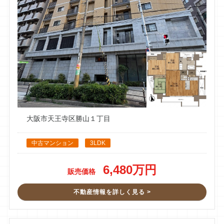
他社が「値下げ」を提案する中、安田さんだけは「どうすれば
高く売れるか」という具体的な工夫と戦略を提示してください
ました。
特に驚いたのは、最新のAI技術を駆使したデータ分析です。人
柄の良さはもちろんですが、テクノロジーに基づいた「高く売
るための仕組み」を目の当たりにし、ここなら任せられると確
信しました。結果、驚くほどの高値で成約！
「人柄」×「最新技術」×「情熱」を兼ね備えた、不動産売却の
プロフェッショナルです。売却を検討している友人にも自信を
大阪市天王寺区勝山１丁目
持って薦めたいと思います。安田さん、本当にありがとうござ
いました！
中古マンション
3LDK
toshihiko murata
6,480万円
販売価格
ローカルガイド ・ 1 件のクチコミ ・ 2 枚の写真
2024/03/21
不動産情報を詳しく見る >
実家の売却でお世話になりました。不動産売却の比較サイトに
登録して沢山の不動産屋さんとお話をしましたが、イーアスさ