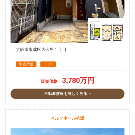
また不動産の相談をする時は是非お願いしたいです。
このみ
2 件のクチコミ ・ 0 枚の写真
13 週間前
今回マンション売却＆住み替え物件探しにて太田さんにお世話
大阪市東成区大今里１丁目
になりました。
何社か一括査定を依頼しましたが太田さんが1番感じもよく、
中古戸建
3LDK
親切丁寧だったのでこの人なら大切な家の売却を任せてもいい
かな？と思ってお願いしました。結果大正解でした。 親身にな
って色々相談にものってくださったり、早期売却ができるよう
3,780万円
販売価格
に色々アドバイスもくださいました。
そして次に住む家も内覧もすぐに手配してくださり、動いてく
不動産情報を詳しく見る >
ださって本当に感謝しております。無事にいい物件に出会うこ
とができて、土地勘のない私たちに色々親切に教えてください
ました。
太田さんこの度は本当にお世話になりありがとうございまし
ベルソネール杭瀬
た。