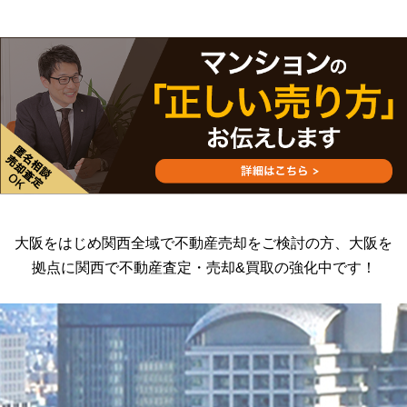
2026.07.27
NEW
大阪市東成区大今里１丁目 戸建
売主様より専任で売却依頼をいただきました。
大阪市東成区の戸建売却はイーアス不動産にお任せください。
2026.07.16
【成約御礼】レジデンス梅田ローレルタワー
この度もたくさんのお問い合わせをいただきありがとうございました。
大阪市北区のタワーマンション売却はイーアス不動産にお任せください。
大阪をはじめ関西全域で不動産売却をご検討の方、
大阪を
2026.07.12
拠点に関西で不動産査定・売却&買取の強化中です！
ベルソネール杭瀬
売主様より専任で売却依頼をいただきました。
兵庫県尼崎市のマンション売却はイーアス不動産にお任せください。
2026.07.11