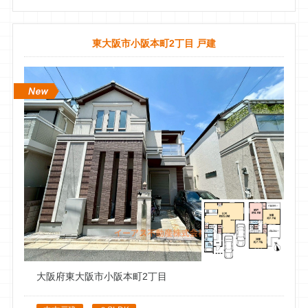
同じマンションの方が数社へ依頼していたけどなかなか売れず
会社を変えてサクッと売れた！というお喜びの情報を聞いたの
東大阪市小阪本町2丁目 戸建
で、担当だった福川さんに早々に査定を依頼いたしました。
色々リサーチをしておりましたが福川さんの情熱と誠実さと迅
速なご対応で希望を上回る結果でトントン拍子で売却して頂き
ました。
業種は異なりますが、私も営業職なので福川さんのお客様に寄
り添い情熱的で細やかなサポートには大変勉強になりました。
今後知り合いで売却希望の人がいたらぜひご紹介させて頂きた
いので、その際はまた宜しくお願いいたします。
みこ
1 件のクチコミ ・ 0 枚の写真
2025/03/14
大阪府東大阪市小阪本町2丁目
マンション売却を決めてあちこちの不動産にお願いをしました
が中々成約せず気持ちが萎えていたところに、イーアス不動産