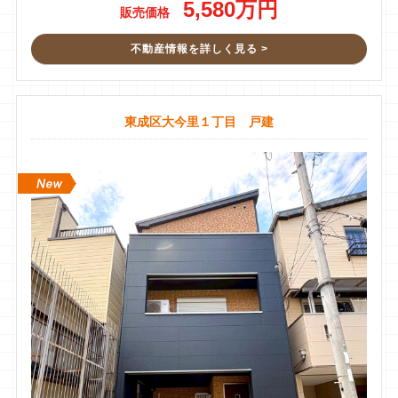
の藤田さんを紹介され当該物件をお願いしました。
5,580万円
販売価格
売却資料作りも相談しながら進めることができてよかったで
す。
不動産情報を詳しく見る >
販売のキャッチコピーなども、こう言う表現にしたいと申し出
ても、出来ないという返答はなく、双方向のコミュニケーショ
ンがとても安心できました。
東成区大今里１丁目 戸建
矢田妙子
6 件のクチコミ ・ 0 枚の写真
28 週間前
今回、マンションの売却で藤田さんにお世話になりました。
落ち着いた雰囲気で、ゆっくり丁寧に説明してくださるのでと
ても安心できました。
忙しい中、エアコンや冷蔵庫の撤去業者の手配まで対応してく
ださり本当に助かりました。
わからないことにもすぐ対応してくださり、終始スムーズに進
めることができました。
おかげさまで、かなりのスピードで売却が決まり感謝していま
す。