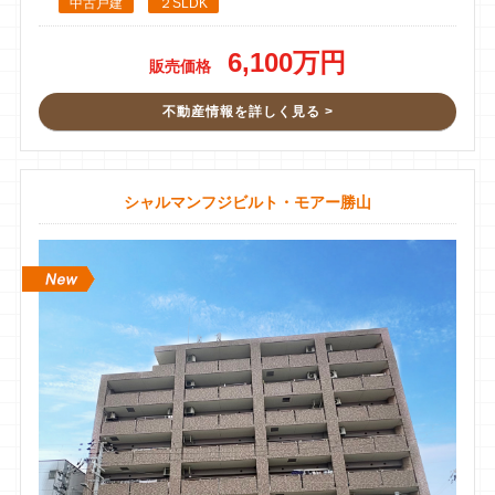
中古戸建
２SLDK
の方からアポがあり、1月から福川さんに専任でお願いをし見
事2ヶ月ほどで売却の吉報を頂き、昨日無事に契約をする事が
6,100万円
販売価格
出来ました。熱心に取り組んで頂き本当に感謝しています。ス
タッフ、社長さんもとても対応が良くて大満足です。ありがと
不動産情報を詳しく見る >
うございました
シャルマンフジビルト・モアー勝山