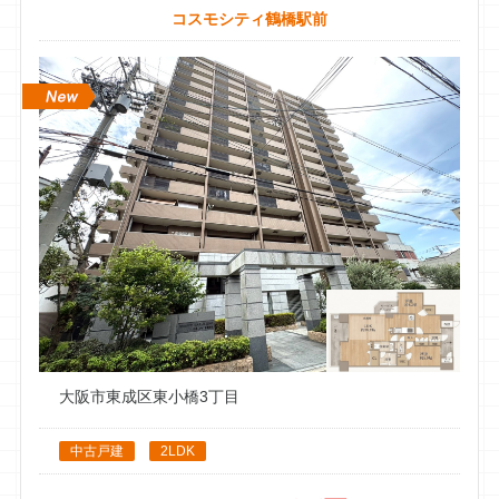
んの安田さんが一番安心感があり、信頼出来たのでお願いしま
コスモシティ鶴橋駅前
した。結果、大正解です。見積りがもっと高い業者さんも居た
のですが、初めてなので信頼感で決めましたが、様々なご提案
の結果最終的には売却金額も予想以上になりました。解体に関
して第三者とちょっとトラブルがあり、凄く時間が掛かりまし
たが、粘り強くご対応下さり解決いただきました。凄いです。
税制の優遇制度を最初から教えて頂いたのはイーアスさんだけ
でしたし、ご紹介頂いた司法書士の先生や、買主様も物凄く良
い方ばかりで、良い人の周りには良い人が集まるのだなと思い
ます。正に類は友をよぶですね。安田さんにお願いしてホント
に良かったです。
Haruka Sa
ローカルガイド ・ 128 件のクチコミ ・ 69 枚の写真
17 週間前
大阪市東成区東小橋3丁目
自宅マンションの売却仲介を依頼。
中古戸建
2LDK
当初は大手不動産会社にお願いしましたが4ヶ月たっても反応
が芳しくなく困っていた所、早期売却が出来た知人からこちら