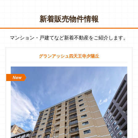
色んな不動産屋が言ってる「人間力」何それ？って思ってたけ
ど、めちゃくちゃ実感したわー
新着販売物件情報
安田くん、あんたすごかったで。
ありがとう
マンション・戸建てなど新着不動産をご紹介します。
グランアッシュ四天王寺夕陽丘
kotomi
1 件のクチコミ ・ 0 枚の写真
16 週間前
マンション売却で安田さんには本当にお世話になりました。
実は最初、なんとなくの安心感から誰もが知る大手不動産会社
に依頼していたのですが、6ヶ月経っても売れる気配がなく、
正直諦めかけていました。
現状を変えるために一括査定を利用し、計6社の担当者とお会
いしましたが、その中で圧倒的に信頼できたのがイーアス不動
産の安田さんでした。