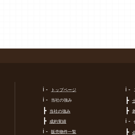
i -
i -
トップページ
i -
┣
当社の強み
┣
┣
当社の強み
┣
i -
成約実績
i -
┣
販売物件一覧