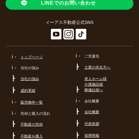
LINEでのお問い合わせ
イーアス不動産公式SNS
i -
i -
ご支援先
トップページ
┣
i -
士業の先生方へ
当社の強み
┣
当社の強み
老人ホーム様
介護施設様
┣
┣
葬儀社様へ
成約実績
i -
会社概要
i -
販売物件一覧
┣
会社概要
i -
売却と購入の流れ
┣
┣
代表挨拶
不動産の売却
┣
┣
採用情報
不動産を購入