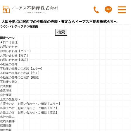
大阪を拠点に関西での不動産の売却・査定ならイーアス不動産株式会社へ
ラウンドシティフドウ香里南
検
索:
固定ページ
★口コミ管理
お問い合わせ
お問い合わせ【エラー】
お問い合わせ【完了】
お問い合わせ【確認】
不動産の売却
不動産の売却のご相談【エラー】
不動産の売却のご相談【完了】
不動産の売却のご相談【確認】
不動産を購入
代表挨拶
企業理念
会社概要
士業の先生方へ
弁護士の方 お問い合わせ・ご相談【エラー】
弁護士の方 お問い合わせ・ご相談【完了】
弁護士の方 お問い合わせ・ご相談【確認】
当社の強み
成約済物件
採用情報
物件情報