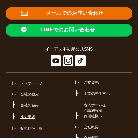
メールでのお問い合わせ
LINEでのお問い合わせ
イーアス不動産公式SNS
i -
i -
ご支援先
トップページ
┣
i -
士業の先生方へ
当社の強み
┣
当社の強み
老人ホーム様
介護施設様
┣
┣
葬儀社様へ
成約実績
i -
会社概要
i -
販売物件一覧
┣