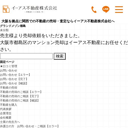
大阪を拠点に関西での不動産の売却・査定ならイーアス不動産株式会社へ
グランドメゾン都島
未分類
売主様より売却依頼をいただきました。
大阪市都島区のマンション売却はイーアス不動産にお任せくだ
さい。
検
索:
固定ページ
★口コミ管理
お問い合わせ
お問い合わせ【エラー】
お問い合わせ【完了】
お問い合わせ【確認】
不動産の売却
不動産の売却のご相談【エラー】
不動産の売却のご相談【完了】
不動産の売却のご相談【確認】
不動産を購入
代表挨拶
企業理念
会社概要
士業の先生方へ
弁護士の方 お問い合わせ・ご相談【エラー】