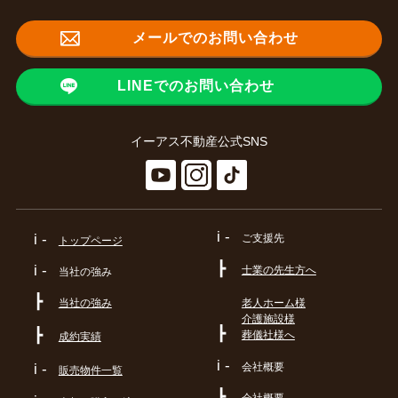
メールでのお問い合わせ
LINEでのお問い合わせ
イーアス不動産公式SNS
i -
i -
ご支援先
トップページ
┣
i -
士業の先生方へ
当社の強み
┣
当社の強み
老人ホーム様
介護施設様
┣
┣
葬儀社様へ
成約実績
i -
会社概要
i -
販売物件一覧
┣