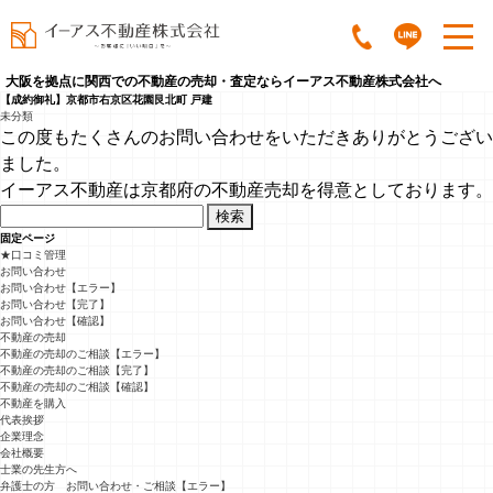
大阪を拠点に関西での不動産の売却・査定ならイーアス不動産株式会社へ
【成約御礼】京都市右京区花園艮北町 戸建
未分類
この度もたくさんのお問い合わせをいただきありがとうござい
ました。
イーアス不動産は京都府の不動産売却を得意としております。
検
索:
固定ページ
★口コミ管理
お問い合わせ
お問い合わせ【エラー】
お問い合わせ【完了】
お問い合わせ【確認】
不動産の売却
不動産の売却のご相談【エラー】
不動産の売却のご相談【完了】
不動産の売却のご相談【確認】
不動産を購入
代表挨拶
企業理念
会社概要
士業の先生方へ
弁護士の方 お問い合わせ・ご相談【エラー】