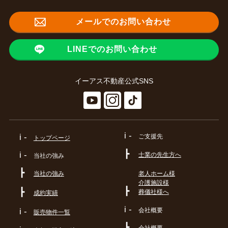
メールでのお問い合わせ
LINEでのお問い合わせ
イーアス不動産公式SNS
i -
i -
ご支援先
トップページ
┣
i -
士業の先生方へ
当社の強み
┣
当社の強み
老人ホーム様
介護施設様
┣
┣
葬儀社様へ
成約実績
i -
会社概要
i -
販売物件一覧
┣