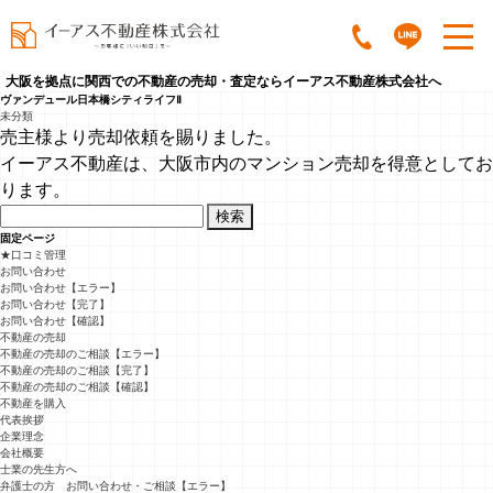
大阪を拠点に関西での不動産の売却・査定ならイーアス不動産株式会社へ
ヴァンデュール日本橋シティライフⅡ
未分類
売主様より売却依頼を賜りました。
イーアス不動産は、大阪市内のマンション売却を得意としてお
ります。
検
索:
固定ページ
★口コミ管理
お問い合わせ
お問い合わせ【エラー】
お問い合わせ【完了】
お問い合わせ【確認】
不動産の売却
不動産の売却のご相談【エラー】
不動産の売却のご相談【完了】
不動産の売却のご相談【確認】
不動産を購入
代表挨拶
企業理念
会社概要
士業の先生方へ
弁護士の方 お問い合わせ・ご相談【エラー】