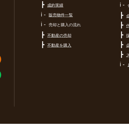
┣
i -
成約実績
i -
┣
販売物件一覧
i -
┣
売却と購入の流れ
┣
┣
不動産の売却
┣
┣
不動産を購入
┣
i -