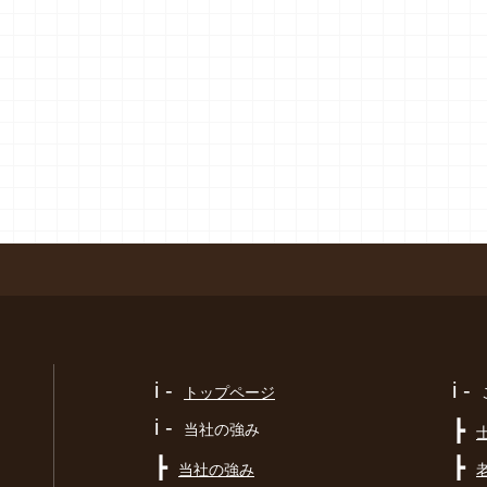
i -
i -
トップページ
i -
┣
当社の強み
┣
┣
当社の強み