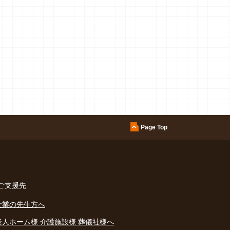
Page Top
ご支援先
士業の先生方へ
老人ホーム様
介護施設様
葬儀社様へ