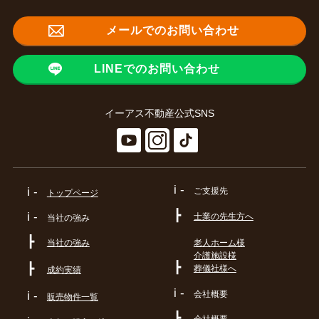
メールでのお問い合わせ
LINEでのお問い合わせ
イーアス不動産公式SNS
i -
i -
ご支援先
トップページ
┣
i -
士業の先生方へ
当社の強み
┣
当社の強み
老人ホーム様
介護施設様
┣
┣
葬儀社様へ
成約実績
i -
会社概要
i -
販売物件一覧
┣