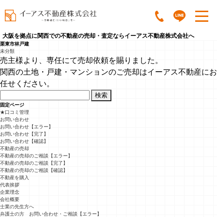
大阪を拠点に関西での不動産の売却・査定ならイーアス不動産株式会社へ
栗東市林戸建
未分類
売主様より、専任にて売却依頼を賜りました。
関西の土地・戸建・マンションのご売却はイーアス不動産にお
任せください。
検
索:
固定ページ
★口コミ管理
お問い合わせ
お問い合わせ【エラー】
お問い合わせ【完了】
お問い合わせ【確認】
不動産の売却
不動産の売却のご相談【エラー】
不動産の売却のご相談【完了】
不動産の売却のご相談【確認】
不動産を購入
代表挨拶
企業理念
会社概要
士業の先生方へ
弁護士の方 お問い合わせ・ご相談【エラー】